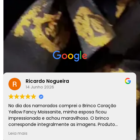
EXCELENTE
Com base em
88 avaliações
Ricardo Nogueira
14 Junho 2026
No dia dos namorados comprei o Brinco Coração
Yellow Fancy Moissanite, minha esposa ficou
impressionada e achou maravilhoso. O brinco
corresponde integralmente as imagens. Produto
diferenciado, entrega pontual, com certeza irei adquirir
Leia mais
outras peças.