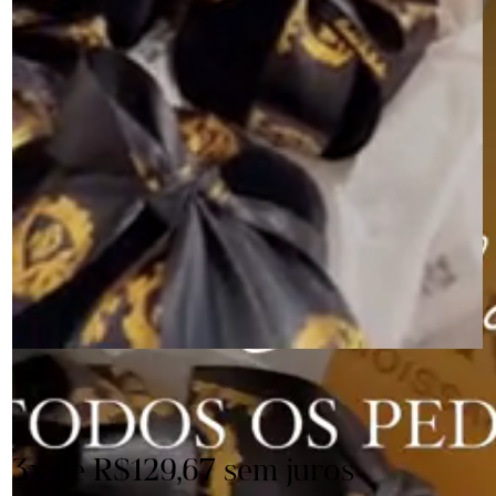
R$389,00
R$369,55
com
Pix
3
x de
R$129,67
sem juros