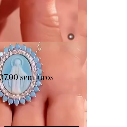
ix
07,00
sem juros
 estoque