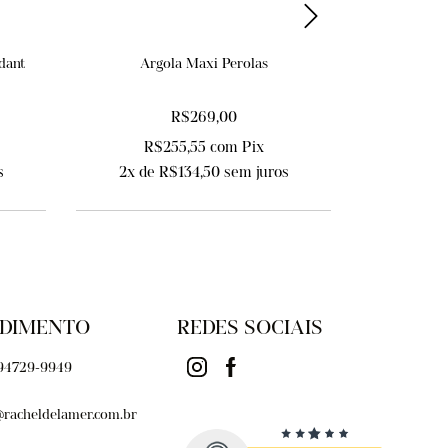
dant
Argola Maxi Perolas
Colar Rivi
R$269,00
R$255,55
com
Pix
R$4
s
2
x de
R$134,50
sem juros
10
x de
DIMENTO
REDES SOCIAIS
 94729-9949
@racheldelamer.com.br