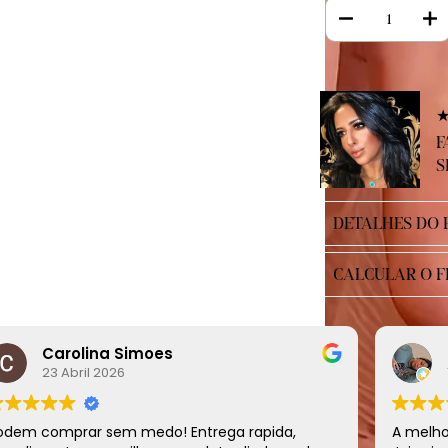
★
F
S
DETALHES DO
CALCULAR O F
Carolina Simoes
23 Abril 2026
odem comprar sem medo! Entrega rapida,
A melhor