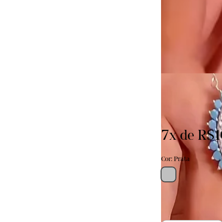
R$749,00
R$711,55
com
P
7
x de
R$1
Cor: Prata
Último produto em