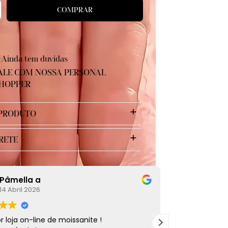
Ainda tem duvidas
ALE COM NOSSA PERSONAL
HOPPER
 PRODUTO
RETE
Pâmella a
Ana C
14 Abril 2026
12 Mar
 loja on-line de moissanite !
Fui muito bem