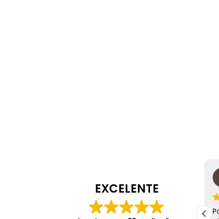
Ricardo Nogueira
14 Junho 2026
EXCELENTE
No dia dos namorados comprei o Brinco Coração
P