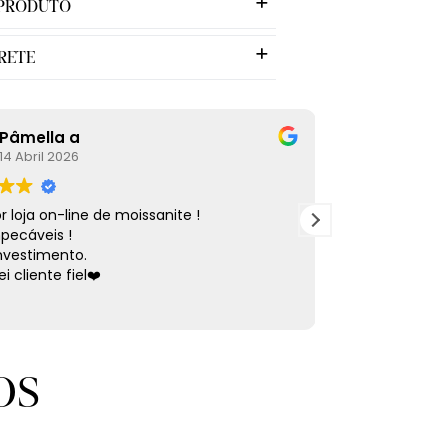
 PRODUTO
RETE
Pâmella a
Ana C
14 Abril 2026
12 Mar
 loja on-line de moissanite !
Fui muito bem
mpecáveis !
jóias são lindas.
investimento.
i cliente fiel❤️
OS