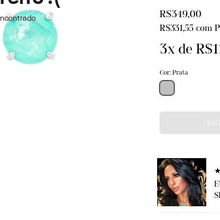
R$349,00
R$331,55
com
P
3
x de
R$1
Cor: Prata
★
F
S