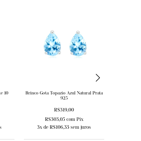
te 10
Brinco Gota Topazio Azul Natural Prata
Colar No
925
Tur
R$319,00
R$303,05
com
Pix
R$
s
3
x de
R$106,33
sem juros
7
x de