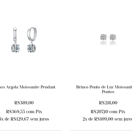
nco Argola Moissanite Pendant
Brinco Ponto de Luz Moissani
Pontos
R$389,00
R$218,00
R$369,55
com
Pix
R$207,10
com
Pix
3
x de
R$129,67
sem juros
2
x de
R$109,00
sem juro