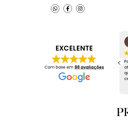
Ricardo Nogueira
14 Junho 2026
EXCELENTE
No dia dos namorados comprei o Brinco Coração
P
Yellow Fancy Moissanite, minha esposa ficou
Com base em
88 avaliações
a
impressionada e achou maravilhoso. O brinco
q
corresponde integralmente as imagens. Produto
ce
diferenciado, entrega pontual, com certeza irei
Leia mais
adquirir outras peças.
P