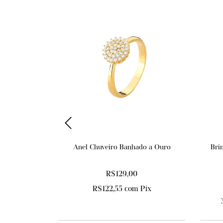
o Azul Prata
Anel Chuveiro Banhado a Ouro
Bri
R$129,00
Pix
R$122,55
com
Pix
 juros