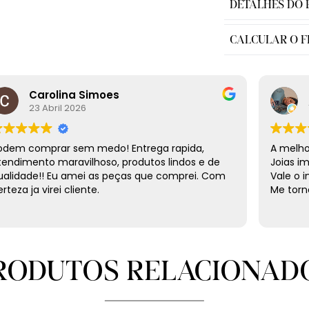
DETALHES DO
CALCULAR O F
Carolina Simoes
23 Abril 2026
odem comprar sem medo! Entrega rapida,
A melhor
tendimento maravilhoso, produtos lindos e de
Joias i
ualidade!! Eu amei as peças que comprei. Com
Vale o 
rteza ja virei cliente.
Me torne
RODUTOS RELACIONAD